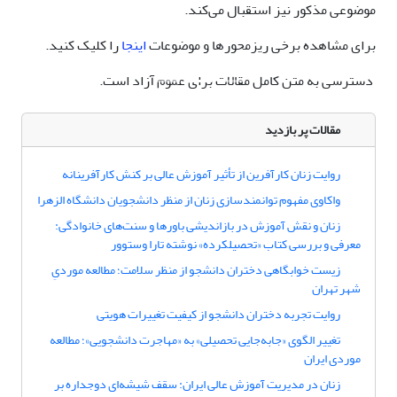
موضوعی مذکور نیز استقبال می‌‏کند.
برای مشاهده برخی ریزمحورها و موضوعات
اینجا
را کلیک کنید.
دسترسی به متن کامل مقالات برای عموم آزاد است.
مقالات پر بازدید
روایت زنان کارآفرین از تأثیر آموزش عالی بر کنش کارآفرینانه
واکاوی مفهوم توانمندسازی زنان از منظر دانشجویان دانشگاه الزهرا
زنان و نقش آموزش در بازاندیشی باورها و سنت‌های خانوادگی:
معرفی و بررسی کتاب «تحصیلکرده» نوشته تارا وستوور
زیست خوابگاهی دختران دانشجو از منظر سلامت؛ مطالعه موردیِ
شهر تهران
روایت تجربه دختران دانشجو از کیفیت تغییرات هویتی
تغییر الگوی «جابه‌جایی تحصیلی» به «مهاجرت دانشجویی»؛ مطالعه
موردی ایران
زنان در مدیریت آموزش عالی ایران: سقف شیشه‌ای دوجداره بر