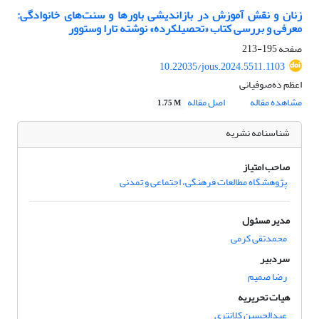
زنان و نقش آموزش در بازاندیشی باورها و سنت‌های خانوادگی:
معرفی و بررسی کتاب «تحصیلکرده» نوشته تارا وستوور
صفحه
195-213
10.22035/jous.2024.5511.1103
اعظم ده‌صوفیانی
مشاهده مقاله
اصل مقاله
1.75 M
شناسنامه نشریه
صاحب امتیاز
پژوهشگاه مطالعات فرهنگی، اجتماعی و تمدنی
مدیر مسئول
محمدتقی کرمی
سردبیر
رضا صمیم
هیات تحریریه
عبدالحسین کلانتری