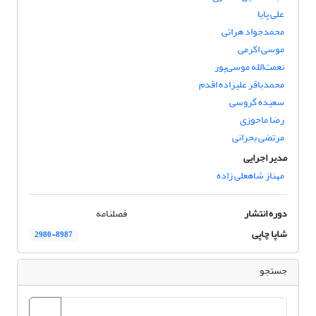
علی پایا
محمدجواد هراتی
موسی اکرمی
نعمت‌الله موسی‌‌پور
محمدباقر علیزاده اقدم
سعیده گروسی
رضا ماحوزی
مرتضی بحرانی
مدیر اجرایی
مهناز شاهعلی زاده
دوره انتشار
فصلنامه
شاپا چاپی
2980-8987
جستجو