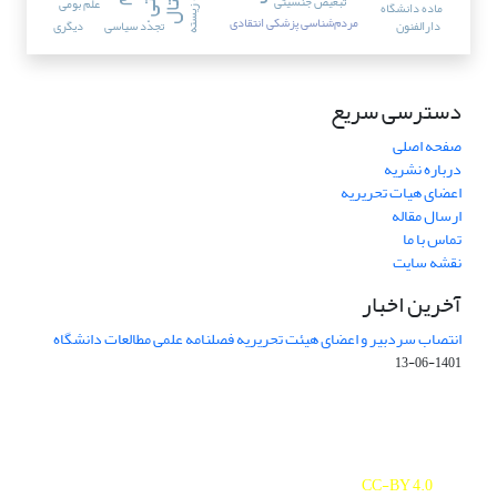
تجربه‌ زیسته
تبعیض جنسیتی
علم بومی
ماده دانشگاه
مردم‌شناسی پزشکی انتقادی
دارالفنون
تجدّد سیاسی
دیگری
دسترسی سریع
صفحه اصلی
درباره نشریه
اعضای هیات تحریریه
ارسال مقاله
تماس با ما
نقشه سایت
آخرین اخبار
انتصاب سردبیر و اعضای هیئت تحریریه فصلنامه علمی مطالعات دانشگاه
1401-06-13
Journal of Studies on University is licensed under a
Creative Commons Attribution 4.0 International
CC-BY 4.0