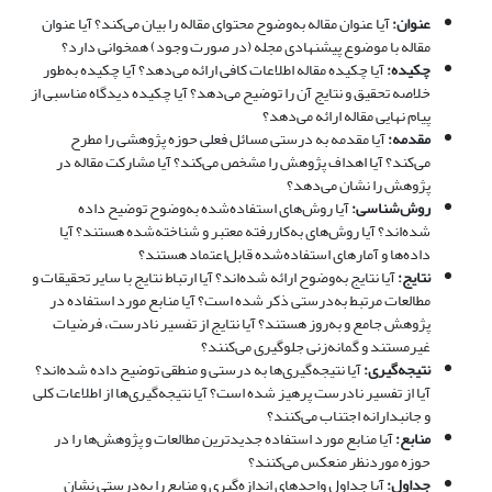
عنوان:
آیا عنوان مقاله به‌وضوح محتوای مقاله را بیان می‌کند؟ آیا عنوان
مقاله با موضوع پیشنهادی مجله (در صورت وجود) همخوانی دارد؟
چکیده:
آیا چکیده مقاله اطلاعات کافی ارائه می‌دهد؟ آیا چکیده به‌طور
خلاصه تحقیق و نتایج آن را توضیح می‌دهد؟ آیا چکیده دیدگاه مناسبی از
پیام نهایی مقاله ارائه می‌دهد؟
مقدمه:
آیا مقدمه به درستی مسائل فعلی حوزه پژوهشی را مطرح
می‌کند؟ آیا اهداف پژوهش را مشخص می‌کند؟ آیا مشارکت مقاله در
پژوهش را نشان می‌دهد؟
روش‌شناسی:
آیا روش‌های استفاده‌شده به‌وضوح توضیح داده
شده‌اند؟ آیا روش‌های به‌کاررفته معتبر و شناخته‌شده هستند؟ آیا
داده‌ها و آمارهای استفاده‌شده قابل‌اعتماد هستند؟
نتایج
:
آیا نتایج به‌وضوح ارائه شده‌اند؟ آیا ارتباط نتایج با سایر تحقیقات و
مطالعات مرتبط به‌درستی ذکر شده است؟ آیا منابع مورد استفاده در
پژوهش جامع و به‌روز هستند؟ آیا نتایج از تفسیر نادرست، فرضیات
غیرمستند و گمانه‌زنی جلوگیری می‌کنند؟
نتیجه‌گیری
:
آیا نتیجه‌گیری‌ها به درستی و منطقی توضیح داده شده‌اند؟
آیا از تفسیر نادرست پرهیز شده است؟ آیا نتیجه‌گیری‌ها از اطلاعات کلی
و جانبدارانه اجتناب می‌کنند؟
منابع
:
آیا منابع مورد استفاده جدیدترین مطالعات و پژوهش‌ها را در
حوزه موردنظر منعکس می‌کنند؟
جداول
:
آیا جداول واحدهای اندازه‌گیری و منابع را به‌درستی نشان