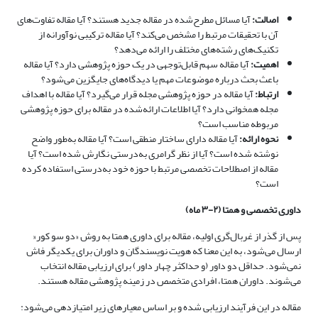
اصالت
:
آیا مسائل مطرح‌شده در مقاله جدید هستند؟ آیا مقاله تفاوت‌های
آن با تحقیقات مرتبط را مشخص می‌کند؟ آیا مقاله ترکیبی نوآورانه از
تکنیک‌های رشته‌های مختلف را ارائه می‌دهد؟
اهمیت
:
آیا مقاله سهم قابل‌توجهی در یک حوزه پژوهشی دارد؟ آیا مقاله
باعث بحث درباره موضوعات مهم یا دیدگاه‌های جایگزین می‌شود؟
ارتباط
:
آیا مقاله در حوزه پژوهشی مجله قرار می‌گیرد؟ آیا مقاله با اهداف
مجله همخوانی دارد؟ آیا اطلاعات ارائه‌شده در مقاله برای حوزه پژوهشی
مربوطه مناسب است؟
نحوه ارائه
:
آیا مقاله دارای ساختار منطقی است؟ آیا مقاله به‌طور واضح
نوشته شده است؟ آیا از نظر گرامری به‌درستی نگارش شده است؟ آیا
مقاله از اصطلاحات تخصصی مرتبط با حوزه خود به‌درستی استفاده کرده
است؟
داوری تخصصی و همتا (
۲-۳
ماه)
پس از گذر از غربال‌گری اولیه، مقاله برای داوری همتا به روش «دو سو کور«
ارسال می‌شود، به این معنا که هویت نویسندگان و داوران برای یکدیگر فاش
نمی‌شود. حداقل دو داور (و حداکثر چهار داور) برای ارزیابی مقاله انتخاب
می‌شوند. داوران همتا، افرادی متخصص در زمینه پژوهشی مقاله هستند.
مقاله در این فرآیند ارزیابی شده و بر اساس معیارهای زیر امتیازدهی می‌شود: