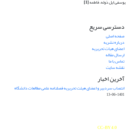
یوسفی ایل ذوله، فاطمه
[1]
دسترسی سریع
صفحه اصلی
درباره نشریه
اعضای هیات تحریریه
ارسال مقاله
تماس با ما
نقشه سایت
آخرین اخبار
انتصاب سردبیر و اعضای هیئت تحریریه فصلنامه علمی مطالعات دانشگاه
1401-06-13
Journal of Studies on University is licensed under a
Creative Commons Attribution 4.0 International
CC-BY 4.0