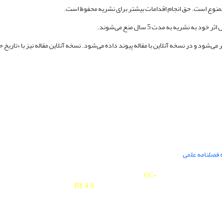
 فصلنامه علمی
Journal of Studies on University is licensed under a
Creative Commons Attribution 4.0 International
CC-
BY 4.0