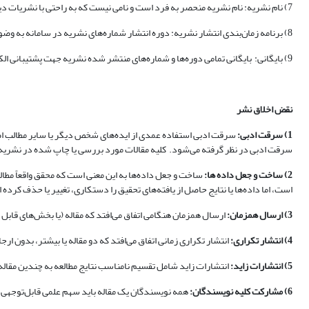
7) نام نشریه: نام نشریه منحصر به فرد است و نامی نیست که به راحتی با نشریات دیگر اشتباه گرفته شود.
8) برنامه زمان‌بندی انتشار نشریه: دوره انتشار شماره‌های نشریه در سامانه به وضوح باید مشخص باشد.
9) بایگانی: بایگانی تمامی دوره‌ها و شماره‌های منتشر شده نشریه جهت پشتیبانی الکترونیکی و حفظ دسترسی به محتوای نشریه به وضوح در سامانه نشریه باید نشان داده شود.
نقض اخلاق نشر
1) سرقت ادبی
:
سرقت ادبی استفاده عمدی از ایده‌های شخص دیگر یا سایر مطالب اصل
سرقت ادبی در نظر گرفته می‌شود. کلیه مقالات مورد بررسی یا چاپ شده در نشریه ب
2) ساخت و جعل داده ها
:
ساخت و جعل داده‌ها به این معنی است که محقق واقعاً مطالع
است، اما داده‌ها یا نتایج حاصل از یافته‌های تحقیق را دستکاری، تغییر یا حذف کرده
3) ارسال همزمان
:
ارسال همزمان هنگامی اتفاق می‌افتد که مقاله (یا بخش‌های قابل
4) انتشار تکراری
:
انتشار تکراری زمانی اتفاق می‌افتد که دو مقاله یا بیشتر، بدون ار
5) انتشارات زاید
:
انتشارات زاید شامل تقسیم نامناسب نتایج مطالعه به چندین مقاله
6) مشارکت کلیه نویسندگان
:
همه نویسندگان یک مقاله باید سهم علمی قابل‌توجهی در