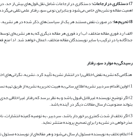
7) دستکاری در ارجاعات
:
دستکاری در ارجاعات شامل نقل قول‌های بیش از حد، در م
اهمیت مقاله و نشریه‌ای خاص می‌شود و بنابراین نوعی سوء رفتار علمی تلقی می‌گردد
8) تحریم ها
:
در صورت نقض مستند هر یک از سیاست‌های ذکر شده در هر نشریه، صرف ن
جداگانه یا در ترکیب با سایر نویسندگان مقاله متخلف ، اعمال خواهد شد. (د) منع ف
رسیدگی به موارد سوء رفتار
هنگامی که نشریه نقض اخلاقی را در انتشار نشریه تأیید کرد، نشریه، نگرانی‌های اخل
1) اولین اقدام سردبیر نشریه اطلاع‌رسانی به هییت تحریریه نشریه از طریق تهیه نسخه‌هایی از مطالب مربوطه و پیش‌نویس نامه به نویسنده مربوطه است که خواستار توضیح به روش غیرقضاوتی است.
2) اگر توضیح نویسنده غیرقابل قبول باشد و به نظر برسد که رفتار غیراخلاقی جد
بتواند ممنوعیت ارسال مقالات دیگر در آینده باشد.
3) اگر تخلف از شدت کمتری برخوردار باشد، سردبیر، به توصیه کمیته انتشارات، نام
عذرخواهی در نشریه را برای تصحیح پرونده منتشر نماید.
4) اعلام تخلف به نویسنده مسئول ارسال می‌شود و هر مقاله‌ای از نویسنده مسئول تخلف و یا هر مقاله‌ای که این افراد همکاری داشته اند و توسط نشریه تحت بررسی است، بلافاصله رد می‌شود.