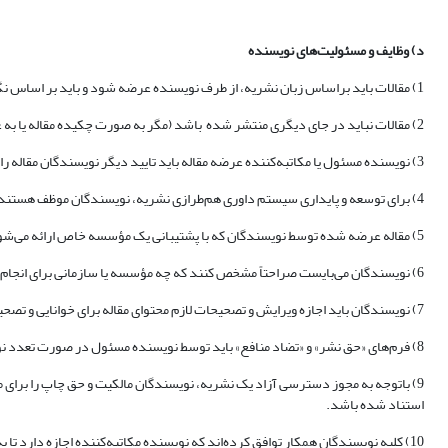
د) وظایف و مسئولیت
‌های نویسنده
1) مقالات باید براساس زبان نشریه، از طرف نویسنده عرضه شود و باید بر اساس نگارش صحیح و اصطلاحات مناسب تهیه و عرضه شوند.
2) مقالات نباید در جای دیگری منتشر شده باشد (مگر به صورت چکیده مقاله یا به عنوان بخشی از سخنرانی، بررسی یا پایان‌نامه منتشر شده) و به‌طور کلی توسط نشریه یا ناشر دیگری منتشر و یا در دست بررسی باشد.
3) نویسنده مسئول یا مکاتبه‌کننده عرضه مقاله باید تایید دیگر نویسندگان مقاله را جهت چاپ مقاله مورد نظر را داشته باشد.
4) برای توسعه و پایداری سیستم داوری هم‌طرازی نشریه، نویسندگان موظف هستند تا بر اساس موضوعات تخصصی خویش جهت داوری مقالات مرتبط دیگر نویسندگان همکاری داشته باشند.
5) مقاله عرضه شده توسط نویسندگان که با پشتیبانی یک مؤسسه خاص ارائه می‌شود، باید با تأیید آن مؤسسه باشد.
6) نویسندگان می‌بایست صراحتاً مشخص کنند که چه مؤسسه یا سازمانی برای انجام تحقیقات و یا تهیه مقاله حمایت مالی کرده و نقش و شماره کمک هزینه تحقیق حمایت کننده مالی را در بخش سپاسگزاری و قدردانی مقاله به طور خلاصه ذکرنمایند.
7) نویسندگان باید اجازه ویرایش و تصحیحات لازم محتوای مقاله برای خوانایی و تصحیحات لازم را به نشریه بدهند.
8) فرم‌های «حق نشر» و «تضاد منافع» باید توسط نویسنده مسئول در صورت تعدد نویسندگان، قبل از پذیرش مقاله، امضا شود تا از نظر قانونی مسئولیت اخلاقی و سیاست حفظ حریم خصوصی نشریه در بایگانی حفظ گردد.
9) باتوجه به مجوز دسترسی آزاد یک نشریه، نویسندگان مالکیت و حق چاپ را برای مقا
استناد شده باشد.
10) کلیه نویسندگان همکار توافق کرده‌اند که نویسنده مکاتبه‌کننده اجازه دارد تا به عنوان نویسنده مسئول، مقاله داوری شده را با نظر آنها تصحیج و ویرایش نماید.