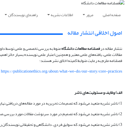
صفحه اصلی
مرور
اطلاعات نشریه
راهنمای نویسندگان
اصول اخلاقی انتشار مقاله
نتشار مقاله در
فصلنامه مطالعات دانشگاه
منوط به بررسی تخصصی و علمی توسط داوران
فصلنامه ملزم به رعایت ضوابط کمیته اخلاق نشر هستند:
https://publicationethics.org/about/what-we-do/our-story/core-practices
الف) وظایف و مسئولیت
‌های ناشر
1) ناشر نشریه متعهد می‌شود که تصمیمات تحریریه در مورد مقاله‌های دریافتی نهایی است.
2) ناشر نشریه متعهد می‌شود که تصمیم در مورد سرنوشت مقالات مورد بررسی صرفا بر اساس قضاوت حرفه‌ای صورت پذیرفته و تحت تأثیر منافع تجاری نخواهد بود.
3) ناشر نشریه متعهد می‌شود که سوابق فردی، دانشگاهی و تحقیقاتی نویسندگان را حفظ نماید.