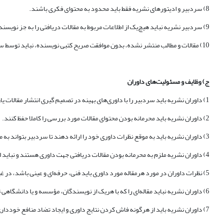
8) سردبیر و ادیتورهای نشریه فقط باید محدود به محتوای فکری باشند.
9) سردبیر نشریه نباید هیچ‌یک از اطلاعات مربوط به مقالات دریافتی را به جز نویسنده متبوع، داوران، ادیتورهای بالقوه، مشاوران تحریریه و ناشر، برای دیگران افشا کند.
10) مقالات و مطالب منتشر نشده، بدون موافقت صریح کتبی نویسنده، نباید توسط سردبیر یا اعضای هیئت تحریریه برای اهداف تحقیقاتی خود مورد استفاده قرار گیرد.
ج) وظایف و مسئولیت
‌های داوران
1) داوران نشریه باید سردبیر را با داوری‌های بهینه در تصمیم گیری انتشار مقالات یاری نمایند.
2) داوران نشریه باید محرمانه بودن محتوای مقالات مورد بررسی را کاملا حفظ کنند.
3) داوران نشریه باید به موقع نظرات داوری خود را ارائه دهند تا سردبیر بتواند به موقع در مورد پذیرش چاپ و یا رد مقاله تصمیم گیری نماید.
4) داوران نشریه ملزم به محرمانه بودن مقالات دریافتی جهت داوری هستند و نباید از اطلاعات بدست آمده برای منافع شخصی استفاده نمایند.
5) نظرات داوران در مورد هرمقاله مورد داوری باید فنی، حرفه‌ای و عینی باشد، در غیر اینصورت نباید در ابتداء دعوت به داوری، قبول داوری نمایند..
6) داوران نشریه نباید مقاله‌ای را که با هریک از نویسندگان، مؤسسه و یا دانشگاهی تضاد منافع دارند، داوری کنند.
7) داوران نشریه باید از هرگونه فاش کردن نتایج داوری و ایجاد تضاد منافع خودداری نمایند.