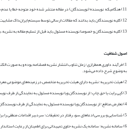
11) هنگامیکه نویسنده (نویسندگان) در مقاله منتشر شده خود متوجه خطا یا عدم صحت قابل توجهی شوند، این نویسنده وظیفه دارد که سریعاً به سردبیر یا ناشر نشریه را برای پس گرفتن یا تصحیح مقاله مطلع نماید.
12) کلیه نویسندگان باید بدانند که مقالات ارسالی توسط سیستم ایران‌داک مشابهت‌یابی می‌شود. سرقت ادبی-علمی نقض جدی اخلاق در انتشار مقالات است.
13) کلیه نویسندگان و خصوصا نویسنده مسئول باید قبل از تسلیم مقاله به نشریه، راهنمای نویسندگان و نیز فرمت ساختاری مقاله و نوع رفرانس دهی را با دقت خوانده و به چک لیست نهایی عمل کرده است نماید.
اصول شفافیت
1) فرآیند داوری همطرازی: زمان تناوب انتشار نشریه فصلنامه بوده و به صورت الک
به وضوع شرح داده می‌شود.
2) هیئت تحریریه: نشریه دارای هیئت تحریریه متخصص در زمینه‌های موضوعی معرفی‌شده نشریه است. نام کامل و وابستگی علمی سردبیر و همکاران و همچنین اطلاعات تماس نشریه، اطلاعات تماس هیات تحریریه در سامانه نشریه ارائه می‌شود.
3) کپی رایت یا حق چاپ: از نویسندگان ویا نویسنده مسئول به نمایندگی از طرف نویسندگان همکار خواسته می‌شود قبل از فرآیند پذیرش مقاله، نسبت به امضاء فرم کپی رایت یا حق چاپ اقدام نماید و توافق نامه انتشار نشریه را تکمیل نمایند.
4) تعارض منافع: از نویسندگان ویا نویسنده مسئول به نمایندگی از طرف نویسندگان همکار خواسته می‌شود قبل از فرآیند پذیرش مقاله، نسبت به امضاء فرم تضاد منافع، عدم وجود هرگونه تضادی با افراد یا سازمان‌ها نداشته باشند.
5) شناسایی و بررسی ادعاهای سوء رفتار در تحقیقات: سردبیر اقدامات منطقی را برای شناسایی و جلوگیری از انتشار مقالاتی که حاوی سوء رفتار در تحقیقات از جمله سرقت ادبی و علمی، دستکاری در استنادات و جعل داده‌ها است را انجام می‌دهد.
6) سامانه نشریه: سامانه یک نشریه حاوی تمهیداتی برای اطمینان از رعایت استانداردهای اخلاقی و حرفه‌ای بالا می‌باشد.