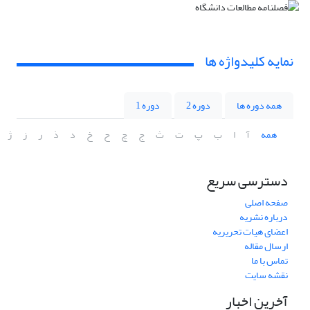
نمایه کلیدواژه ها
همه دوره ها
دوره 2
دوره 1
همه
آ
ا
ب
پ
ت
ث
ج
چ
ح
خ
د
ذ
ر
ز
ژ
دسترسی سریع
صفحه اصلی
درباره نشریه
اعضای هیات تحریریه
ارسال مقاله
تماس با ما
نقشه سایت
آخرین اخبار