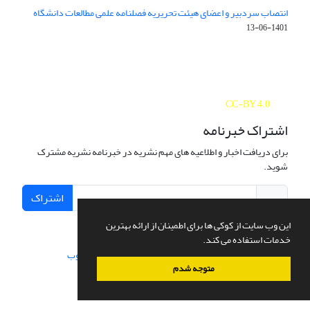
انتصاب سردبیر و اعضای هیئت تحریریه فصلنامه علمی مطالعات دانشگاه
1401-06-13
Journal of Studies on University is licensed under a
Creative Commons Attribution 4.0 International
CC-BY 4.0
اشتراک خبرنامه
برای دریافت اخبار و اطلاعیه های مهم نشریه در خبرنامه نشریه مشترک
شوید.
اشتراک
این وب سایت از کوکی ها برای اطمینان از ارائه بهترین
خدمات استفاده می کند.
سامانه مدیریت نشریات علمی.
طراحی و پیاده سازی از
سیناوب
متوجه شدم