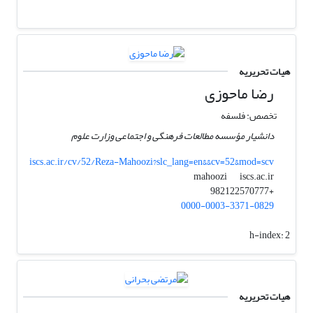
هیات تحریریه
رضا ماحوزی
تخصص: فلسفه
دانشیار مؤسسه مطالعات فرهنگی و اجتماعی وزارت علوم
iscs.ac.ir/cv/52/Reza-Mahoozi?slc_lang=en&&cv=52&mod=scv
iscs.ac.ir
mahoozi
+982122570777
0000-0003-3371-0829
h-index:
2
هیات تحریریه