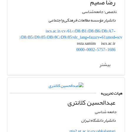
رضا صمیم
تخصص: جامعه‌شناسی
دانشیار مؤسسه مطالعات فرهنگی و اجتماعی
iscs.ac.ir/cv/61/%D8%B1%D8%B6%D8%A7-
%D8%B5%D9%85%DB%8C%D9%85?slc_lang=fa&&cv=61&mod=scv
iscs.ac.ir
reza.samim
0000-0002-5757-1686
بیشتر
هیات تحریریه
عبدالحسین کلانتری
جامعه شناسی
دانشیار دانشگاه تهران
rtis2.ut.ac.ir/cv/abkalantari