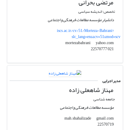
مرتضی بحرانی
تخصص: اندیشه سیاسی
دانشیار مؤسسه مطالعات فرهنگی و اجتماعی
iscs.ac.ir/cv/51/Morteza-Bahrani?
slc_lang=en&&cv=51&mod=scv
yahoo.com
mortezabahrani
021 22570777
مدیر اجرایی
مهناز شاهعلی زاده
جامعه شناسی
مؤسسه مطالعات فرهنگی و اجتماعی
gmail.com
mah.shahalizade
22570719