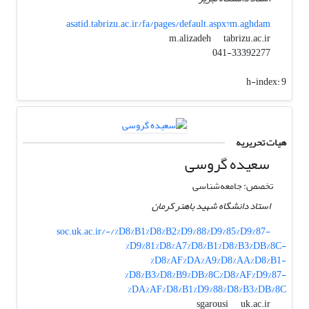
asatid.tabrizu.ac.ir/fa/pages/default.aspx?m.aghdam
tabrizu.ac.ir
m.alizadeh
041-33392277
h-index:
9
هیات تحریریه
سعیده گروسی
تخصص: جامعه‌شناسی
استاد دانشگاه شهید باهنر کرمان
soc.uk.ac.ir/-/%D8%B1%D8%B2%D9%88%D9%85%D9%87-
%D9%81%D8%A7%D8%B1%D8%B3%DB%8C-
%D8%AF%DA%A9%D8%AA%D8%B1-
%D8%B3%D8%B9%DB%8C%D8%AF%D9%87-
%DA%AF%D8%B1%D9%88%D8%B3%DB%8C
uk.ac.ir
sgarousi