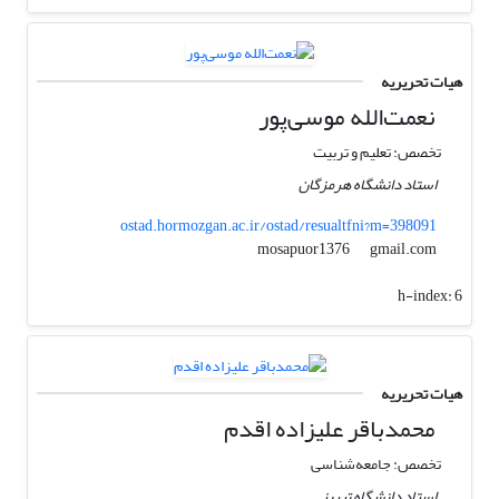
هیات تحریریه
نعمت‌الله موسی‌‌پور
تخصص: تعلیم و تربیت
استاد دانشگاه هرمزگان
ostad.hormozgan.ac.ir/ostad/resualtfni?m=398091
gmail.com
mosapuor1376
h-index:
6
هیات تحریریه
محمدباقر علیزاده اقدم
تخصص: جامعه‌شناسی
استاد دانشگاه تبریز