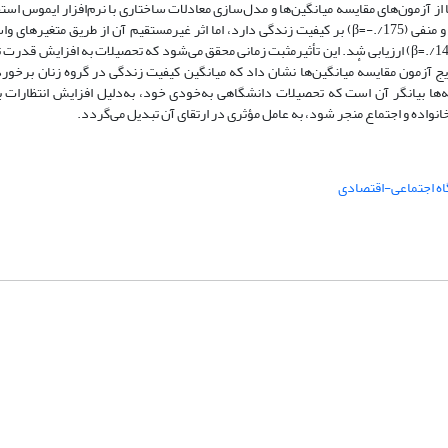
از آزمون‌های مقایسهٔ میانگین‌ها و مدل‌سازی معادلات ساختاری با نرم‌افزار ایموس است
مدل‌سازی معادلات ساختاری نشان داد که تحصیلات دانشگاهی اثری مستقیم و منفی (β=-./175) بر کیفیت زندگی دارد، اما اثر غیرمستقیم آن از طر
قابل‌توجه (β=./32) است؛ در نتیجه، اثر کلی تحصیلات بر کیفیت زندگی مثبت (β=./145) ارزیابی شد. این تأثیرمثبت زمانی محقق می‌شود که تحصیلات به 
یج آزمون مقایسهٔ میانگین‌ها نشان داد که میانگین کیفیت زندگی در گروه زنان برخورد
به‌شکل معناداری بالاتر از گروه دیگر (41/80) است. یافته‌ها بیانگر آن است که تحصیلات دانشگاهی به‌خودی خود، به‌دلیل افزایش ا
 خانواده و اجتماع منجر شود، به عامل مؤثری در ارتقای آن تبدیل می‌گردد.
اه اجتماعی-اقتصادی