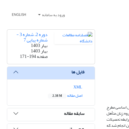
ورود به سامانه
ENGLISH
دوره 2، شماره 3 -
شماره پیاپی 7
بهار 1403
بهار 1403
صفحه
171-194
فایل ها
XML
اصل مقاله
2.38 M
سش اساسی مطرح
سابقه مقاله
وه زنان متأهل
ابطهٔ تحصیلات
 نفری از زنان 25 تا 59 ساله خانه‌دار در شهر تهران انجام شد که
هم رسانی