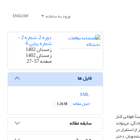
ورود به سامانه
ENGLISH
دوره 2، شماره 2 -
شماره پیاپی 6
زمستان 1402
زمستان 1402
صفحه
27-57
فایل ها
XML
اصل مقاله
5.26 M
ً طولانی کنار
سابقه مقاله
دگی، می‌تواند
 از استقرار در
انشجویان دختر
هم رسانی