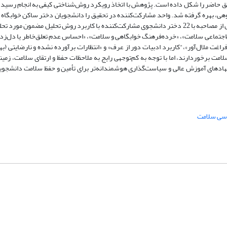
یق حاضر را شکل داده است. پژوهش با اتخاذ رویکرد روش‌شناختی کیفی به انجام رسید.
وهی، بهره گرفته شد. واحد مشارکت‌کننده در تحقیق را دانشجویان دختر ساکن خوابگاه
از دانشگاه‌های دولتی شهر تهران تشکیل دادند. درنهایت، داده‌های کیفی حاصل از مصاحبه با 22 دختر دانشجوی مشارکت‌کننده با کاربرد روش تحلیل
نی‌اجتماعی سلامت»، «خرده‌فرهنگ خوابگاهی و سلامت»، «احساس عدم تعلق‌خاطر یا دل‌زدگ
غت ملال‌آور»،"کاربرد ادبیات دور از عرف» و «انتظارات برآورده نشده و نارضایتی (ب
سلامت برخوردارند، اما با توجه به کم‌توجهی رایج به ملاحظات حفظ و ارتقای سلامت، زم
 نهادهای آموزش عالی و سیاست‌گذاری هوشمندانه‌تر برای تأمین و حفظ سلامت دانشجو
اسی سلامت