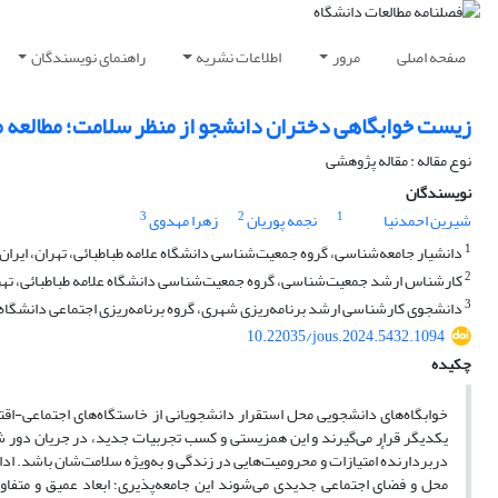
صفحه اصلی
مرور
اطلاعات نشریه
راهنمای نویسندگان
زیست خوابگاهی دختران دانشجو از منظر سلامت؛ مطالعه م
نوع مقاله : مقاله پژوهشی
نویسندگان
3
2
1
شیرین احمدنیا
نجمه پوریان
زهرا مهدوی
1
دانشیار جامعه‌شناسی، گروه جمعیت‌شناسی دانشگاه علامه طباطبائی، تهران، ایران
2
کارشناس ارشد جمعیت‌شناسی، گروه جمعیت‌شناسی دانشگاه علامه طباطبائی، تهرا
3
دانشجوی کارشناسی ارشد برنامه‌ریزی شهری، گروه برنامه‌ریزی اجتماعی دانشگاه عل
10.22035/jous.2024.5432.1094
چکیده
خوابگاه‌های دانشجویی محل استقرار دانشجویانی از خاستگاه‌های اجتماعی-‌اقتص
یکدیگر قرار می‌گیرند و این همزیستی و کسب تجربیات جدید، در جریان دور شد
دربردارندهٔ امتیازات و محرومیت‌هایی در زندگی و به‌ویژه سلامت‌شان باشد. ادام
محل و فضای اجتماعی جدیدی می‌شوند این جامعه‌پذیری؛ ابعاد عمیق و متفاو