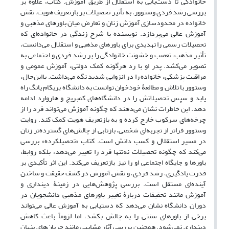
خانوادگی تا دست‌یابی به استقلال از طریق آموزش. کتاب، علاوه بر
بررسی رشد فردی وستوور، به تأثیر تحصیلات بر بازتعریف هویت، نقش
خانواده در محدودسازی آموزش زنان و تعارض میان باورهای مذهبی و
آموزش عالی می‌پردازد. نویسنده با شرح زندگی در خانواده‌ای که
تحصیلات رسمی را تهدیدی برای باورهای مذهبی و استقلال می‌دانست،
تأثیر مذهب، تعصب و خشونت خانوادگی را بر رشد فردی و اجتماعی به
تصویر می‌کشد. پدر او با رد هرگونه کمک دولتی، آموزش عمومی و
مراقبت پزشکی، خانواده را در انزوایی شدید نگه می‌داشت. بااین‌حال،
وستوور با تلاش و مطالعۀ خودخوان توانست به دانشگاه بریکام یانگ راه
یابد و سپس تحصیلاتش را در دانشگاه‌های کمبریج و هاروارد ادامه
دهد. این خاطرات نشان می‌دهند که چگونه آموزش می‌تواند فرد را از
چرخه‌های سرکوب خارج کرده و به بازتعریف هویت کمک کند. روایت
وستوور فراتر از تجربه‌ای شخصی، بازتابی از چالش‌های گسترده‌تر زنان
در مسیر استقلال و کسب دانش است. کتاب «تحصیلکرده» بررسی
می‌کند که چگونه تحصیلات نه‌تنها فرد را تغییر می‌دهد، بلکه روابط،
باورها و جایگاه اجتماعی او را نیز بازتعریف می‌کند. این اثر تأکیدی بر
قدرت یادگیری، رشد فردی، و نقش آموزش در کشف حقیقت و ساختن
آینده‌ای مستقل است. بررسی پژوهش‌هایی در زمینۀ دینداری و
آموزش مانند تحقیقات دربارۀ تغییر باورهای مذهبی دانشجویان در
دوران دانشگاه نشان می‌دهد که دستیابی به آموزش عالی می‌تواند
برخی از باورهای سنتی را به چالش بکشد، اما لزوماً باعث کاهش
دینداری نمی‌شود. همچنین بررسی آثار مشابهی مانند جریان‌های پنهان