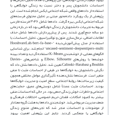
احساسات دانشجویان پسر و دختر نسبت به زندگی خوابگاهی با
استفاده از داده‌های واقعی شبکه اجتماعی ایکس انجام شده است. این
پژوهش از یک رویکرد داده‌محور مبتنی بر تحلیل محتوای فرسته‌های
شبکه اجتماعی ایکس بهره گرفت. داده‌ها شامل ۳۰۴۶ فرسته فارسی
مربوط به تجربیات دانشجویان از زندگی خوابگاهی بود که در بازه زمانی
دو ساله جمع‌آوری شدند. پس از پیش‌پردازش داده‌ها شامل حذف
اطلاعات اضافی، نرمال‌سازی متون و توکنیزاسیون، تحلیل احساسات با
استفاده از مدل پیش‌آموزش‌دیده "HooshvareLab/bert-fa-base-
uncased-sentiment-deepsentipers-multi" انجام شد. برای شناسایی
الگوهای معنایی، از خوشه‌بندی K-Means استفاده گردید و تعداد بهینه
خوشه‌ها با روش‌های Elbow، Silhouette و شاخص‌های Davies-
Bouldin و Calinski-Harabasz تعیین شد. تحلیل داده‌ها نشان داد که
نگرش دانشجویان به خوابگاه‌ها در طیفی از احساسات مثبت تا منفی
متغیر است. فرسته‌ها نشان‌دهنده تأثیرگذاری عوامل مختلفی همچون
کیفیت زیرساخت‌ها، روابط اجتماعی، سطح امنیت و مدیریت خوابگاه‌ها
بودند. احساسات مثبت عمدتاً شامل دوستی‌های عمیق، حمایت‌های
اجتماعی و خاطرات خوش زندگی جمعی بود، در حالی که احساسات منفی
بیشتر به کمبود امکانات، فقدان حریم خصوصی، اختلافات فرهنگی و
ضعف مدیریت مربوط می‌شد. خوشه‌بندی داده‌ها به هشت گروه معنادار
از موضوعات و احساسات منجر شد که تجربه‌های متنوع زندگی
خوابگاهی را منعکس کردند. نتایج این پژوهش اهمیت بهبود