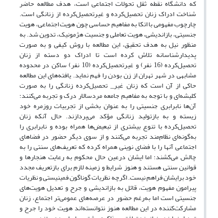
که دانشگاه نقطهٔ ثقل تحولات اجتماعی است، هدف مطالعه حاضر
شناخت ادراک زنان تحصیل‌کرده و غیرتحصیل‌کرده از زنانگی است.
چارچوب مفهومی با اتکا به مفاهیم حساسی چون هویت اجتماعی، هویت
جنسیتی، بازاندیشی، هویت تعاملی و جنسیت هژمونیک، تدوین شد. به
منظور نیل به هدف تحقیق، این مطالعه با روش کیفی و به صورت
پدیدارشناسانه تلاش کرده است تا ادراک دو دسته از زنان
تحصیل‌کرده (16 نفر) و غیرتحصیل‌کرده (10 نفر) ساکن در محدوده
مشابهی در شهر تهران از زن بودن را فهم نماید. یافته‌های این مطالعه
حاکی از آن است که زنان غیر_ تحصیل‌کرده زنانگی را به صورت
کلیشه‌ای و با توجه به مفاهیم جامعه مردسالار درک و تجربه می‌کنند؛
آن‌ها نابرابری جنسیتی را به عنوان بخشی از تجربیات روزمره خود
زیسته و به بازتولید زنانگی مؤکد می‌پردازند. حال آنکه زنان
تحصیل‌کرده با تنوع بیشتری از تبعیض‌ها همراه بوده و نابرابری را
به‌گونه‌ای نظام‌مند تجربه می‌کنند و از سوی دیگر حضور در فضاهای
اجتماعی آنها را با فضای نوینی همراه کرده که تعریف‌های سنتی را به
چالش می‌کشند؛ اما ایشان درعین حال محکوم به رعایت هنجارها و
قوانین سنتی هستند و هنوز شرایط و زمینه لازم برای بازتعریف مجدد
خود برایشان فراهم نیست. اگرچه نظریات گوناگون فمینیستی و نظریات
پیرامون مفهوم هویت، قائل به بازاندیشی و جرح و تعدیل هویت‌های
جنسیتی است اما به‌رغم حضور در عرصه‌های عمومی‌تر اجتماع، زنان
مشارکت‌کننده در این مطالعه هنوز نتوانسته‌اند هویت خود را جرح و