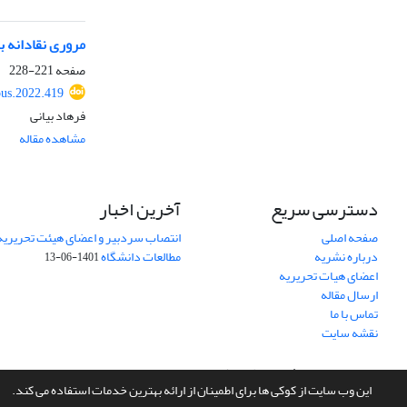
مروری نقادانه ب
صفحه
221-228
ous.2022.419
فرهاد بیانی
مشاهده مقاله
دسترسی سریع
آخرین اخبار
صفحه اصلی
انتصاب سردبیر و اعضای هیئت تحریریه
درباره نشریه
مطالعات دانشگاه
1401-06-13
اعضای هیات تحریریه
ارسال مقاله
تماس با ما
نقشه سایت
سامانه مدیریت نشریات علمی.
طراحی و پیاده سازی از
سیناوب
این وب سایت از کوکی ها برای اطمینان از ارائه بهترین خدمات استفاده می کند.