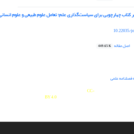
ر کتاب چهارچوبی برای سیاست‌گذاری علم؛ تعامل علوم طبیعی و علوم انسانی
10.22035/j
اصل مقاله
449.65 K
 فصلنامه علمی
Journal of Studies on University is licensed under a
Creative Commons Attribution 4.0 International
CC-
BY 4.0