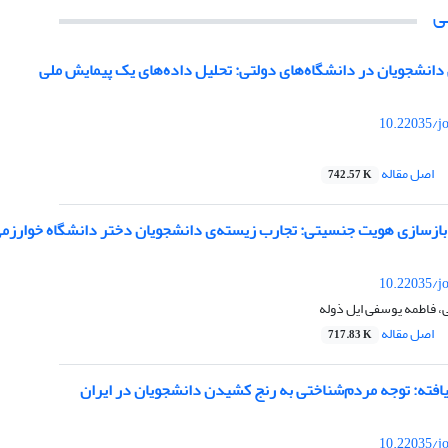
ی
نشجویان در دانشگاه‌های دولتی: تحلیل داده‌های یک پیمایش ملی
10.22035/j
اصل مقاله
742.57 K
ازسازی هویت جنسیتی: تجارب زیسته‌ی دانشجویان دختر دانشگاه خوارزم
10.22035/j
ی، فاطمه یوسفی ایل ذوله
اصل مقاله
717.83 K
‌نیافته: توجه مردم‌‌شناختی به رنج کشیدن دانشجویان در ایران
10.22035/j