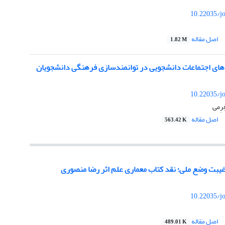
10.22035/j
اصل مقاله
1.82 M
دهای اجتماعات دانشجویی در توانمندسازی فرهنگی دانشجویان
10.22035/j
رِمی
اصل مقاله
563.42 K
غیبت وضع ملی؛ نقد کتاب معماری علم اثر رضا منصوری
10.22035/j
اصل مقاله
489.01 K