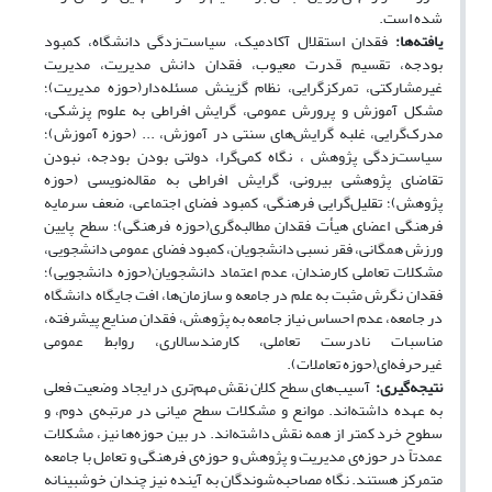
شده است.
یافته‌ها:
فقدان استقلال آکادمیک، سیاست‌زدگی دانشگاه، کمبود
بودجه، تقسیم قدرت معیوب، فقدان دانش مدیریت، مدیریت
غیرمشارکتی، تمرکزگرایی، نظام گزینش مسئله‌دار(حوزه مدیریت)؛
مشکل آموزش و پرورش عمومی، گرایش افراطی به علوم پزشکی،
مدرک‌گرایی، غلبه گرایش‌های سنتی در آموزش، ... (حوزه آموزش)؛
سیاست‌زدگی پژوهش ، نگاه کمی‌گرا، دولتی بودن بودجه‌، نبودن
تقاضای پژوهشی بیرونی، گرایش افراطی به مقاله‌نویسی (حوزه
پژوهش)؛ تقلیل‌گرایی فرهنگی، کمبود فضای اجتماعی، ضعف سرمایه
فرهنگی اعضای هیأت فقدان مطالبه‌گری(حوزه فرهنگی)؛ سطح پایین
ورزش همگانی، فقر نسبی دانشجویان، کمبود فضای عمومی دانشجویی،
مشکلات تعاملی کارمندان، عدم اعتماد دانشجویان(حوزه دانشجویی)؛
فقدان نگرش مثبت به علم در جامعه و سازمان‌ها، افت جایگاه دانشگاه
در جامعه، عدم احساس نیاز جامعه به پژوهش، فقدان صنایع پیشرفته،
مناسبات نادرست تعاملی، کارمندسالاری، روابط عمومی
غیرحرفه‌ای(حوزه تعاملات).
نتیجه‌گیری:
آسیب‌های سطح کلان نقش مهم‌تری در ایجاد وضعیت فعلی
به عهده داشته‌اند. موانع و مشکلات سطح میانی در مرتبه‌ی دوم، و
سطوح خرد کمتر از همه نقش داشته‌اند. در بین حوزه‌ها نیز، مشکلات
عمدتاً در حوزه‌ی مدیریت و پژوهش و حوزه‌ی فرهنگی و تعامل با جامعه
متمرکز هستند. نگاه مصاحبه‌شوندگان به آینده نیز چندان خوشبینانه