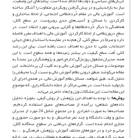
جریان‌های سیاسی و دولت‌ها انجام شده است. پیامدهای این وضعیت،
نیاز به بازاندیشی و در پیش گرفتن رویکردی متفاوت را آشکار ساخته
است. آموزش عالی در مقام خُرده‌نظامی اجتماعی، از لحاظ ساختاری و
کارکردی، با مسائل و آسیب‌های جدی روبروست. در سطح کلان،
هماهنگی با دیگر خُرده‌نظام‌ها و کارایی بیرونی مورد انتقاد است. در
سطح درون‌نظامی، از لحاظ کارکردی، آموزش عالی با اهداف مقرر فاصله
دارد و صرفاً در سطح کمّی، آن هم نه در مقایسه با استانداردهای جهانیِ
اجتماعات علمی، تا حدی به اهداف دست یافته است. بهای این رشد
کمّی، اُفت سطح کیفیت در بیشتر زمینه‌ها و همه سطوح است. با این
همه، مدیران مشغول روزمرّگی اداره‌ی امور و پژوهشگران نیز عمدتاً به
موضوعات و مسائل جزئی آموزش عالی و نه کلیت آن پرداخته‌اند. این
مقاله می‌کوشد منطق درونی نظام آموزش عالی و نسبت آن با محیطش را
تحلیل کند. طبق شواهد، مسائل نظام آموزش عالی، در همه‌ی اجزای آن
بازتولید شده است. در بعضی مراکز، از جمله دانشگاه رازی، که موضوع
این مقاله است، این مشکلات وزن و ابعاد خاص‌تر می‌یابد.
روش‌ها‌:
با توجه به اهداف این پژوهش، از روش کیفی، به‌ویژه «تحلیل
داده‌های شفاهی» برآمده از مصاحبه‌های عمیق استفاده کرده‌ایم.
مصاحبه‌ها به صورت انفرادی و در مجموع شامل 24 مورد از مدیران
سابق و وقت دانشگاه و چند نفر صاحبنظر، و به دو صورت حضوری و
مجازی انجام شده است. گزاره‌های دریافتی در سطوح سه‌گانه کلان،
میانی و خرد و در حوزه‌های مختلف آموزش، پژوهش، فرهنگی و ...، به
صورت گزارههای روایی مبتنی بر مفاهیم و مقولات نهایی در متن ارائه