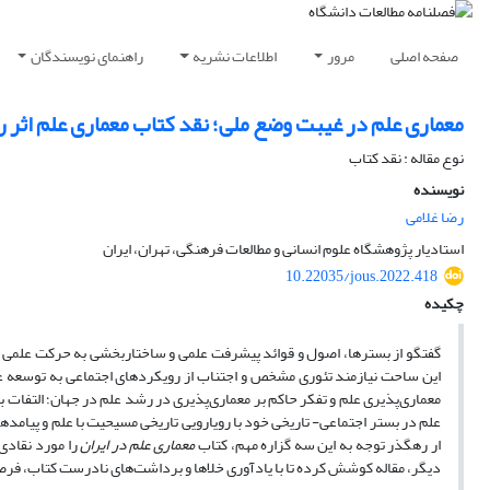
صفحه اصلی
مرور
اطلاعات نشریه
راهنمای نویسندگان
معماری علم در غیبت وضع ملی؛ نقد کتاب معماری علم اثر 
نوع مقاله : نقد کتاب
نویسنده
رضا غلامی
استادیار پژوهشگاه علوم انسانی و مطالعات فرهنگی، تهران، ایران
10.22035/jous.2022.418
چکیده
گفتگو از بسترها، اصول و قوائد پیشرفت علمی و ساختاربخشی به حرکت علمی ک
این ساحت نیازمند تئوری مشخص و اجتناب از رویکردهای اجتماعی به توسعه عل
معماری‌پذیری علم و تفکر حاکم بر معماری‌پذیری در رشد علم در جهان؛ التفات به
علم در بستر اجتماعی- تاریخی خود با رویارویی تاریخی مسیحیت با علم و پیامدهای 
ار رهگذر توجه به این سه گزاره مهم، کتاب
معماری علم در ایران
را مورد نقادی 
دیگر، مقاله کوشش کرده تا با یادآوری خلاها و برداشت‌های نادرست کتاب، فرصت 