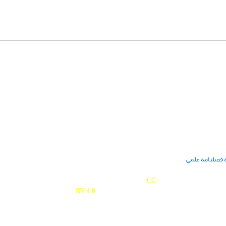
 فصلنامه علمی
Journal of Studies on University is licensed under a
Creative Commons Attribution 4.0 International
CC-
BY 4.0