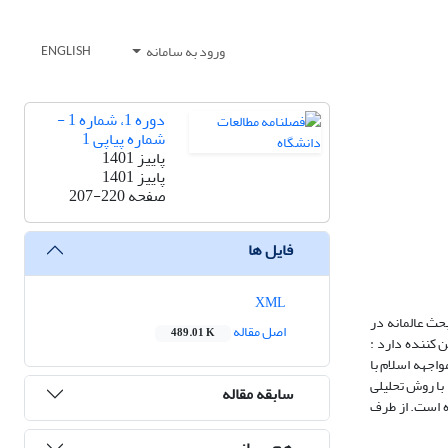
ورود به سامانه
ENGLISH
دوره 1، شماره 1 -
شماره پیاپی 1
پاییز 1401
پاییز 1401
صفحه
207-220
فایل ها
XML
حث عالمانه در
اصل مقاله
489.01 K
 کننده دارد :
واجهه اسلام با
 با روش تحلیلی
سابقه مقاله
ده است. از طرف
هم رسانی