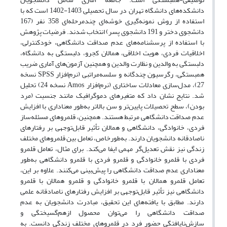
دانشکده‌های دانشگاه تهران در سال تحصیلی 1403-1402 است که با
استفاده از روش نمونه‌گیری خوشه‌ای چندمرحله‌ای 358 نفر (167
دانشجوی دختر و 191 دانشجوی پسر) انتخاب شدند. فرضیات پژوهش
با استفاده از پرسشنامه‌های عدم صداقت دانشگاهی، خودکنترلی،
اخلاقیات فردی، هویت اخلاقی، همالان کجرو، دلبستگی به دانشگاه،
دلبستگی به والدین و نظارت والدین و همچنین آزمون‌های آماری ضریب
همبستگی، رگرسیون چندگانه و سلسه‌مراتبی (نرم‌افزار SPSS نسخه
27)، مدل‌سازی معادلات ساختاری (نرم‌افزار Amos نسخه 24) تحلیل
شد. نتایج نشان داد که متغیرهای دموگرافیک مانند جنسیت (مرد
بودن)، سطح تحصیلات پایین‌تر و سن بالاتر به‌طور معناداری با افزایش
عدم صداقت دانشگاهی مرتبط هستند. همچنین، قلمروهای مسئله‌ساز
فردی، خانوادگی، دانشگاهی و همالان تأثیر قابل‌توجهی بر رفتارهای
ناصادقانه دانشجویان دارند. به‌طورخاص، تعامل بین قلمروهای مختلف
زندگی نیز نقش تعدیل‌گر مهمی ایفا می‌کند. برای مثال، تعامل قلمرو
فردی با قلمرو خانوادگی و قلمرو فردی با قلمرو دانشگاهی به‌طور
معناداری عدم صداقت دانشگاهی را پیش‌بینی می‌کنند. علاوه بر این،
تعامل قلمرو همالان با قلمرو خانوادگی و قلمرو همالان با قلمرو
دانشگاهی نیز تأثیر قابل‌توجهی بر افزایش رفتارهای ناصادقانه علمی
دارند. مطابق با یافته‌های این تحقیق، مبادرت دانشجویان به عدم
صداقت دانشگاهی را می‌توان محصول ازهم‌گسیختگی و
سازش‌نایافتگی حضور فرد در قلمروهای مختلف زندگی دانست. به