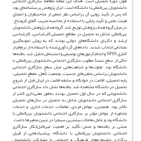
طول دوره تحصیلی است. هدف این مقاله مطالعه سازگاری اجتماعی
دانشجویان بین‌المللی با دانشگاه است. ابزار پژوهش پرسشنامه‌ای بود
که پس از تأیید روایی آن براساس نظر جمعی از صاحبنظران و اعضای
هیئت علمی و تأیید پایایی با استفاده از محاسبه ضریب آلفای کرونباخ،
در میان گروه هدف پژوهش توزیع شد. گروه هدف پژوهش دانشجویان
بین‌المللی شاغل به تحصیل در مقاطع تحصیلی کارشناسی، کارشناسی
ارشد و دکترای دانشگاه‌های دولتی بودند که به روش نمونه‌گیری
تصادفی انتخاب شدند. داده‌های گردآوری‌شده با استفاده از نرم‌افزار
آماری SPSS و انجام آزمون‌های توصیفی و استنباطی تحلیل شد. یافته‌ها
حاکی از سطح نسبتاً مطلوب سازگاری اجتماعی دانشجویان بین‌المللی با
دانشگاه بود. تفاوت‌ها و شباهت‌هایی میان سطح سازگاری اجتماعی
دانشجویان براساس متغیرهای جنسیت، وضعیت تأهل، مقطع تحصیلی،
پایه تحصیلی، اقامت در خوابگاه و سابقه اقامت در ایران قبل از شروع
تحصیل در دانشگاه مشاهده شد. یافته‌ها نشان داد سازگاری اجتماعی
دانشجویانی که در سال اول تحصیل بودند به‌طور معنی‌داری کمتر از
سازگاری اجتماعی دانشجویان شاغل به تحصیل در سال‌های تحصیلی
بالاتر بود. همچنین، عوامل فردی، تعاملات، خدمات اداری، و خدمات
مشاوره از عوامل مؤثر بر سازگاری اجتماعی دانشجویان بین‌المللی با
دانشگاه بود و عامل تعاملات بیشترین سهم را در تبیین متغیرها داشت.
مبتنی بر یافته‌ها و ضمن تأکید بر اهمیت غیرقابل‌انکار سازگاری
اجتماعی دانشجویان بین‌المللی با دانشگاه، پیشنهادهایی از قبیل
برگزاری جشنواره‌های فرهنگی و اجتماعی با مشارکت دانشجویان