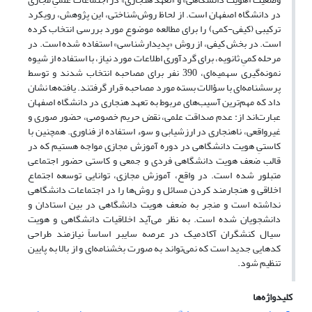
در دانشگاه اصفهان است. از لحاظ روش‌شناختی، این پژوهش، رویکرد
ترکیبی (کیفی-کمی) را برای مطالعه موضوع مورد بررسی انتخاب کرده
است. در بخش کیفی، از روش «پدیدارشناسی» استفاده شده است. در
مرحله کمیِ ثانویه، برای گردآوری اطلاعات مورد نیاز، با استفاده از شیوه
نمونه‌گیری سهمیه‌ای، 390 نفر برای مصاحبه انتخاب شدند و توسط
پرسشنامه‌ای با سؤالات بسته مورد مصاحبه قرار گرفتند. یافته‌ها نشان
داد که مهم‌ترین آسیب‌های مربوط به تعهد هنجاری در دانشگاه اصفهان
عبارت‌اند از: عدم صداقت علمی، نقض حریم خصوصی، حضور صوری و
غیرواقعی، ناهنجاری در ارزشیابی و سوء استفاده از فناوری. همچنین با
کاستیِ هویت دانشگاهی در دوره آموزش مجازی مواجه هستیم که در
قالب ضعف هویت دانشگاهی فردی و جمعی و کاستی حضور اجتماعی
متبلور شده است. در واقع، آموزش مجازی، توانایی توسعه اجتماع
اخلاقی و هنجارمند کردن مسائل و روش‌ها را در اجتماعات دانشگاهی
نداشته است و منجر به ضعف هویت دانشگاهی در بین استادان و
دانشجویان شده است. به نظر می‌آید اخلاقیات دانشگاهی و هویت
سیال کنشگران آکادمیک در عرصه سایبر اساساً نیازمند طراحی
کدهایی جدید است که نمی‌تواند به صورت بخشنامه‌ای و از بالا به پایین
تنظیم شود.
کلیدواژه‌ها