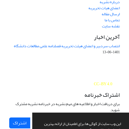
درباره نشریه
اعضای هیات تحریریه
ارسال مقاله
تماس با ما
نقشه سایت
آخرین اخبار
انتصاب سردبیر و اعضای هیئت تحریریه فصلنامه علمی مطالعات دانشگاه
1401-06-13
Journal of Studies on University is licensed under a
Creative Commons Attribution 4.0 International
CC-BY 4.0
اشتراک خبرنامه
برای دریافت اخبار و اطلاعیه های مهم نشریه در خبرنامه نشریه مشترک
شوید.
اشتراک
این وب سایت از کوکی ها برای اطمینان از ارائه بهترین