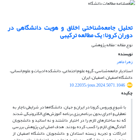
تحلیل جامعه‌شناختی اخلاق و هویت دانشگاهی در
دوران کرونا؛ یک مطالعه ترکیبی
نوع مقاله : مقاله پژوهشی
نویسنده
زهرا ماهر
استادیار جامعه‌شناسی، گروه علوم اجتماعی، دانشکده ادبیات و علوم انسانی،
دانشگاه اصفهان، اصفهان، ایران
10.22035/jous.2024.5071.1046
چکیده
با شیوع ویروس کرونا در ایران و جهان، دانشگاه‌ها در شرایطی ناچار به
تعطیلی و اجرای بدون برنامه‌ریزی برنامه آموزش‌های الکترونیکی شدند
که نه ساختارهای لازم را در اختیار داشتند و نه اساتید و دانشجویان
آمادگی‌های لازم را کسب کرده بودند. هدف اصلی این پژوهش بررسی
ادراکات و تجربه زیسته استادان و دانشجویان دانشگاه اصفهان از
وضعیت «هویت دانشگاهی» و «تعهد هنجاری» در اجتماعات علمیِ مجازی