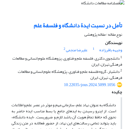
تأمل در نسبت ایدۀ دانشگاه و فلسفۀ علم
نوع مقاله : مقاله پژوهشی
نویسندگان
2
1
وجیهه باقرزاده
علیرضا منجمی
1
دانشجوی دکتری، فلسفه علم و فناوری، پزوهشگاه علوم انسانی و مطالعات
فرهنگی تهران، ایران
2
دانشیار، گروه فلسفه علم و فناوری، پژوهشگاه علوم انسانی و مطالعات
فرهنگی، تهران، ایران
10.22035/jous.2024.5099.1056
چکیده
دانشگاه به عنوان نهاد علم، سازمانی مهم و موثر در عصر علم و اطلاعات
است. از این­رو رسیدن به ایده­ای جامع یا بسط مناسب ایده حاضر به
نحوی که حافظ تمامْ هویت آن باشد لازم و ضروری­ست. «ایده دانشگاه»
باید بتواند تمامی رسالت‌های این نهاد، از حضور فعالانه در متن زندگی