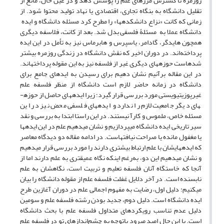
روزمره تا گسترش مرزهای علم را پوشش دهد و در عین حال، مانع از
تقلیل دانشگاه به بنگاه تجاری، اقتصادی یا نهاد تولید محتوا شود. از
زمانی که کانت «نزاع دانشکده­ها» را مطرح کرد مسئله دانشگاه و ایده
دانشگاه عملا به مسئلۀ فلسفی بدل شد. بعد از کانت، فلاسفه دیگری
همچون هایدگر، گادامر، یاسپرس و هابرماس نیز به تأمل در این ایده
پرداخته‌اند. در دوران اخیر که نقش دانشگاه در زندگی روزمره بیشتر
شده­است حوزه­های دیگری غیر از فلسفه نیز به این مقوله پرداخته­اند.
در این مقاله برآنیم نشان دهیم برای رسیدن به ایده­ای جامع برای
دانشگاه در زمانه حاضر لازم است دانشگاه از منظر فلسفه علم
غیرپوزیتیویستی مورد بررسی قرار گیرد؛ زیرا ایده­های حاصل از حوزه­
های دیگر جامعیت لازم را ندارد و ایده­های فلسفی محض نیز در این
مسئله خاص، ملموس و کارآ نیستند. در این راستا ابتدا به بررسی و نقد
سیر تاریخی ایده دانشگاه می­پردازیم و نشان می­دهیم علم در این ایده­ها
یا مغفول مانده یا صراحت نیافته­است. در ادامه مقاله دو دیدگاه معاصر
که ایده­هایشان با علم ارتباط بیشتری دارند را مورد بررسی قرار می­دهیم
و نشان می­دهیم این دو، به‌رغم این­که نگاه عمیق­تری به علم دارند اما از
آن­جا که خاستگاه آنان فلسفه تعلیم و تربیت است، نگاهشان به علم
نابسنده است. در آخر دلایل غفلت فلسفه علم از مقوله دانشگاه را بیان
می­کنیم: دلیل اول، رضایت به مفهوم اجمالی علم در دوران آغازین طرح
ایده دانشگاه است. دلیل دوم، جدید بودن رشته فلسفه علم و سومین
دلیل عدم تناسب رویکردهای متداول فلسفه علم با بحث دانشگاه
است. با این حال امید می­رود باتوجه به چشم‌اندازهای تو در فلسفه علم