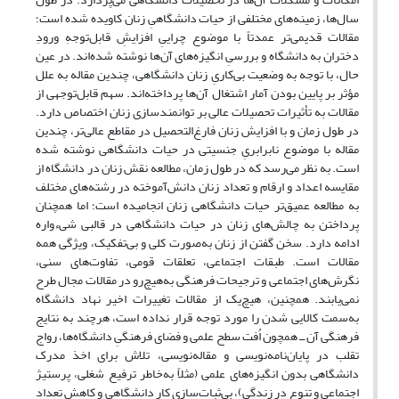
سال‌ها، زمینه‌های مختلفی از حیات دانشگاهیِ زنان کاویده شده است؛
مقالات قدیمی‌تر عمدتاً با موضوع چراییِ افزایشِ قابل‌توجهِ ورودِ
دختران به دانشگاه و بررسیِ انگیزه‌های آن‌ها نوشته شده‌اند. در عین
حال، با توجه به وضعیت بی‌کاریِ زنان دانشگاهی، چندین مقاله به علل
مؤثر بر پایین بودن آمار اشتغال آن‌ها پرداخته‌اند. سهم قابل‌توجهی از
مقالات به تأثیرات تحصیلات عالی بر توانمندسازی زنان اختصاص دارد.
در طول زمان و با افزایش زنان فارغ‌التحصیل در مقاطع عالی‌تر، چندین
مقاله با موضوع نابرابریِ جنسیتی در حیات دانشگاهی نوشته شده
است. به نظر می‌رسد که در طول زمان، مطالعه نقش زنان در دانشگاه از
مقایسه اعداد و ارقام و تعداد زنان دانش‌آموخته در رشته‌های مختلف
به مطالعه عمیق‌تر حیات دانشگاهی زنان انجامیده است؛ اما همچنان
پرداختن به چالش‌های زنان در حیات دانشگاهی در قالبی شیءواره
ادامه دارد. سخن گفتن از زنان به‌صورت کلی و بی‌تفکیک، ویژگی همه
مقالات است. طبقات اجتماعی، تعلقات قومی، تفاوت‌های سنی،
نگرش‌های اجتماعی و ترجیحات فرهنگی به‌هیچ‌رو در مقالات مجال طرح
نمی‌یابند. همچنین، هیچ‌یک از مقالات تغییرات اخیر نهاد دانشگاه
به‌سمت کالایی شدن را مورد توجه قرار نداده است، هرچند به نتایج
فرهنگی آن ــ همچون اُفت سطح علمی و فضای فرهنگیِ دانشگاه‌ها، رواج
تقلب در پایان‌نامه‌نویسی و مقاله‌نویسی، تلاش برای اخذ مدرک
دانشگاهی بدون انگیزه‌های علمی (مثلاً به‌خاطر ترفیع شغلی، پرستیژ
اجتماعی و تنوع در زندگی)، بی‌ثبات‌سازی کار دانشگاهی و کاهش تعداد