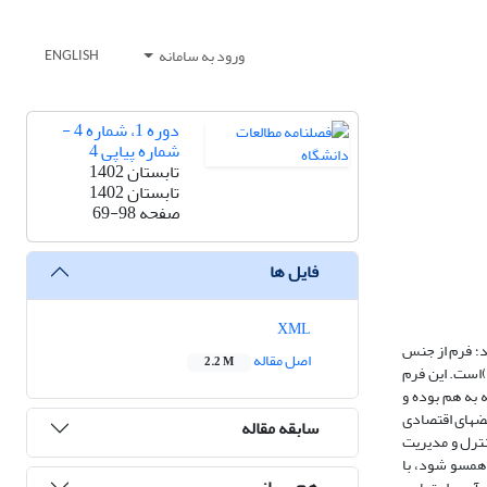
ورود به سامانه
ENGLISH
دوره 1، شماره 4 -
شماره پیاپی 4
تابستان 1402
تابستان 1402
صفحه
69-98
فایل ها
XML
ند؛ فرم از جنس
اصل مقاله
2.2 M
)است. این فرم
ه به هم بوده و
ض­های اقتصادی
سابقه مقاله
نترل و مدیریت
 همسو شود، با
هم رسانی