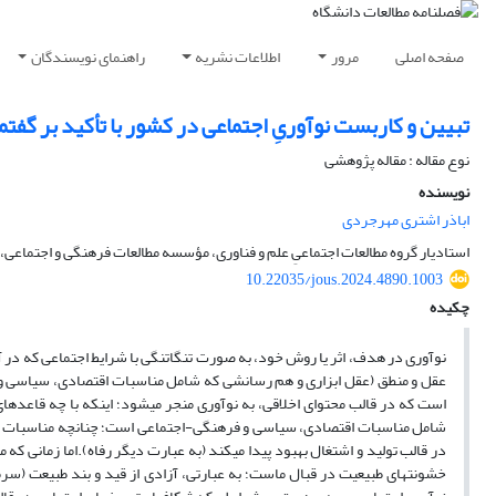
صفحه اصلی
مرور
اطلاعات نشریه
راهنمای نویسندگان
تبیین و کاربست نوآوریِ اجتماعی در کشور با تأکید بر گفت
نوع مقاله : مقاله پژوهشی
نویسنده
اباذر اشتری مهرجردی
استادیار گروه مطالعات اجتماعیِ علم و فناوری، مؤسسه مطالعات فرهنگی و اجتماعی، ت
10.22035/jous.2024.4890.1003
چکیده
نوآوری در هدف، اثر یا روش خود، به صورت تنگاتنگی با شرایط اجتماعی که در آن
عقل و منطق (عقل ابزاری و هم رسانشی که شامل مناسبات اقتصادی، سیاسی و 
است که در قالب محتوای اخلاقی، به نوآوری منجر می­شود؛ اینکه با چه قاعده­ای
شامل مناسبات اقتصادی، سیاسی و فرهنگی-اجتماعی است؛ چنانچه مناسبات با ق
در قالب تولید و اشتغال بهبود پیدا می­کند (به عبارت دیگر رفاه).اما زمانی 
خشونت­های طبیعیت در قبال ماست؛ به عبارتی، آزادی از قید و بند طبیعت (سرما