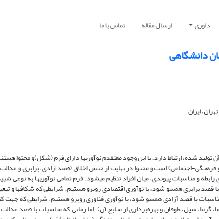
داوری
ارسال مقاله
تماس با ما
مان دانشگاهی
هران، ایران
 تولید شده، ارتباط دارد. با این وجود معتقدم نوآوری­ها دارای فرم (شکل)و محتوا هست
فرهنگی-اجتماعی) است و محتوا در نهایت از جنس اخلاق (قصدآزادی، برابری و عدالت
 رابطه و مناسبات پیوندی، میان افراد تنظیم می­شود. فرم تمامی نوآوری­ها به نوعی شبی
صد برابری همسو شود، با نوآوری اقتصادی روبرو هستیم. شرایطی که شکاف­ها و تبعی
که مناسبات با قصد آزادی همسو شود، با نوآوری فناوری روبرو هستیم. شرایطی که جهت ک
، گرما، سیل، طوفان و بهره‌برداری از منابع آن). اما زمانی که مناسبات با قصد عدالت