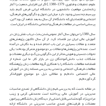
علوم، تحقیقات و فناوری، 1379-1380.] اگر این افزایش جمعیت را آغاز
زنانه‌‏شدن موقعیت دانشجویی در دانشگاه ایرانی فرض کنیم باید
بپرسیم چه نسبتی وجود دارد میان این تحول و دگرگونی‏‌های فرهنگی،
اجتماعی و اقتصادی‏ای که دانشگاه از آن سال به بعد شاهد آن بود؟ این،
پرسشی اساسی در مطالعات فرهنگی و اجتماعی دانشگاه در ایران است.
سال 1380 را می‌‏توان سال آغاز عمومی‏‌شدن بحث درباب نقش زنان در
آموزش عالی ایران نیز قلمداد کرد. از آن سال تاکنون پژوهش‌‏های
متعدد و مقالات بسیاری در این باب انجام شده و به نگارش درآمده
است. عمده‏ این پژوهش‌ها و مقالات بر دو موضوع متمرکز بوده‏‌اند: یکی
تحولات جنسیتی و هویتی متاثر از این دگرگونی بزرگ و دیگری معضلات و
مشکلات جذب دانش‌‏آموختگان زن در بازار کار. ما این شماره از
فصلنامه مطالعات دانشگاه را با همکاری گروه مطالعات زنان پژوهشگاه
مطالعات فرهنگی، اجتماعی و تمدنی به بررسی مسئله‏ زنان در آموزش
عالی اختصاص داده‌‏ایم و مقالاتی ذیل دو موضوع فوق‏‌الذکر
گردآورده‌‏ایم.
در مقاله نخست که به بررسی فهم زنان دانشگاهی از تصدی مناسبات
مدیریتی در آموزش عالی پرداخته است محمدتقی کرمی و زینب
مرادی‌‏نژاد گونه‏‌شناسی قابل اعتنایی از دیدگاه زنان دانشگاهی پیرامون
معضلات و ظرفیت‏‌های تصدی مناسب مدیریتی در دانشگاه ارائه