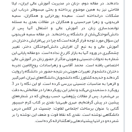
داده‌‏اند. در مقاله دوم، «زنان در مدیریت آموزش عالی ایران»، لیلا
فلاحتی نیز به همین موضوع پرداخته و بحثی مبسوط‏‌تر درباب این
مشکلات درانداخته است. سعیده پورخزایی و همکاران، سمیه
فریدونی، و زهرا میرحسینی و همکاران در مقالات بعدی به مسئله‏
توانمندسازی زنان در آموزش عالی و اشتغال آنها پس از
دانش‌‏آموختگی‏‌شان از دانشگاه پرداخته‏‌اند. در مقاله سمیه فریدونی
این سؤال مورد توجه قرار گرفته است که چرا در پی افزایش دختران در
آموزش عالی و به تبع آن افزایش دانش‌‏آموختگان دختر، تغییر
چشمگیری در ورود آنها به بازار کار رخ نداده است. دو مقاله پایانی این
شماره به تحولات جنسیتی و هویتی متأثر از حضور زنان در آموزش عالی
اختصاص یافته است. محمد آقاسی و زهراسادات روح‌‏الامین تجربه
دختران دانشجو از تغییرات هویتی در نتیجه حضور در دانشگاه را روایت
کرده‏‌اند و خدیجه کشاورز نگاه دانشجویان دانشگاه‌‏های تهران، امیرکبیر
و الزهرا به مناسبات جنسیتی بررسی کرده است. او این نگاه را در 3
رویکرد دسته‌‏بندی می‏‌کند و تمایز این رویکردها را در مقاله‏‌اش به دقت
بر می‏‌شمرد. پس از مقالات پژوهشی، حسب رویه‌‏ای که در شماره‌‏های
پیشین در پیش گرفته‏‌ایم، مهری طیبی‏‌نیا نقدی بر کتاب کرم حبیب‏پور
گتابی با عنوان
برساخت اجتماعی تفاوت: جنسیت در کلاس درس
دانشگاهی
نوشته است. نقدی که نقاط قوت و ضعف این نوشته را بر
شمرده و در انتها پیشنهادهایی راهگشا ارائه کرده است.