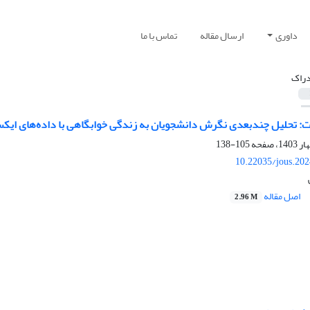
داوری
ارسال مقاله
تماس با ما
دراک
ت: تحلیل چندبعدی نگرش دانشجویان به زندگی خوابگاهی با داده‌های ایک
105-138
10.22035/jous.20
اصل مقاله
2.96 M