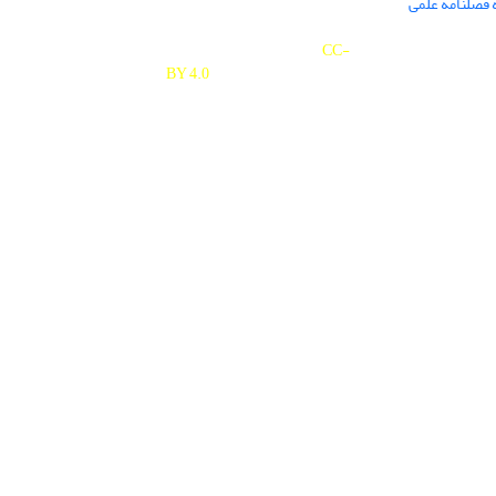
 فصلنامه علمی
Journal of Studies on University is licensed under a
Creative Commons Attribution 4.0 International
CC-
BY 4.0