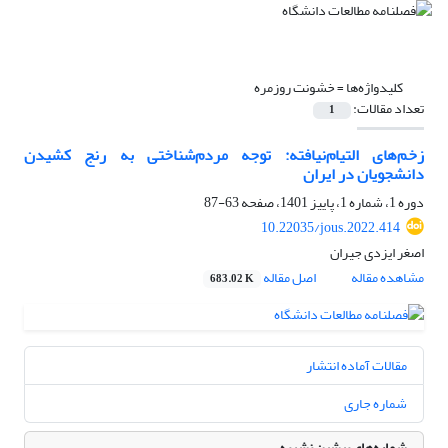
کلیدواژه‌ها =
خشونت روزمره
تعداد مقالات:
1
زخم‌‌های التیام‌نیافته: توجه مردم‌‌شناختی به رنج کشیدن
دانشجویان در ایران
دوره 1، شماره 1، پاییز 1401، صفحه
63-87
10.22035/jous.2022.414
اصغر ایزدی جیران
مشاهده مقاله
اصل مقاله
683.02 K
مقالات آماده انتشار
شماره جاری
شماره‌های پیشین نشریه