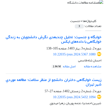
کلیدواژه‌ها =
جنسیت
تعداد مقالات:
3
خوابگاه و جنسیت: تحلیل چندبعدی نگرش دانشجویان به زندگی
خوابگاهی با داده‌های ایکس
دوره 2، شماره 3، بهار 1403، صفحه
105-138
10.22035/jous.2024.5367.1080
احسان شاه قاسمی
مشاهده مقاله
اصل مقاله
2.96 M
زیست خوابگاهی دختران دانشجو از منظر سلامت؛ مطالعه موردیِ
شهر تهران
دوره 2، شماره 2، زمستان 1402، صفحه
27-57
10.22035/jous.2024.5432.1094
شیرین احمدنیا، نجمه پوریان، زهرا مهدوی