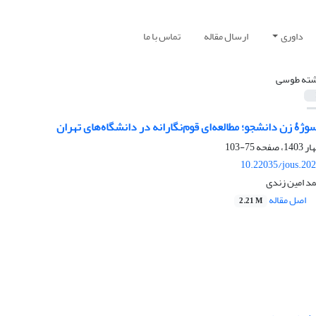
داوری
ارسال مقاله
تماس با ما
ته طوسی
ژۀ زن دانشجو؛ مطالعه‌ای قوم‌نگارانه در دانشگاه‌های تهران
75-103
10.22035/jous.20
د امین زندی
اصل مقاله
2.21 M