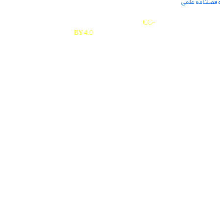
 فصلنامه علمی
Journal of Studies on University is licensed under a
Creative Commons Attribution 4.0 International
CC-
BY 4.0