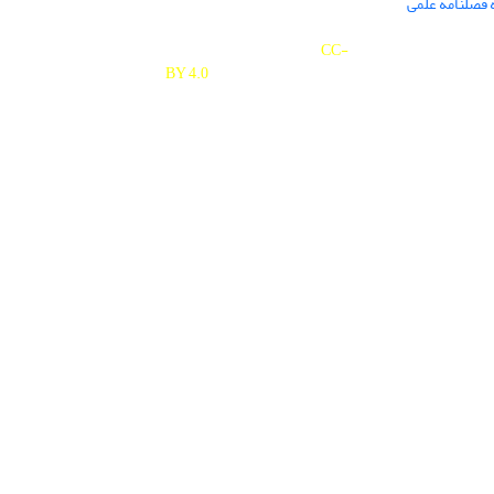
 فصلنامه علمی
Journal of Studies on University is licensed under a
Creative Commons Attribution 4.0 International
CC-
BY 4.0