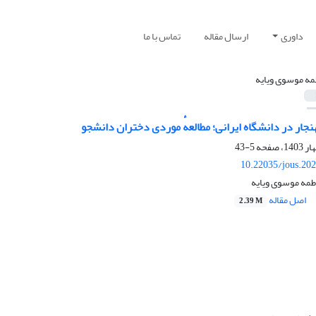
داوری
ارسال مقاله
تماس با ما
مه موسوی ویایه
هنجار در دانشگاه ایرانی؛ مطالعهٔ موردی دختران دانشجو
5-43
10.22035/jous.20
طمه موسوی ویایه
اصل مقاله
2.39 M