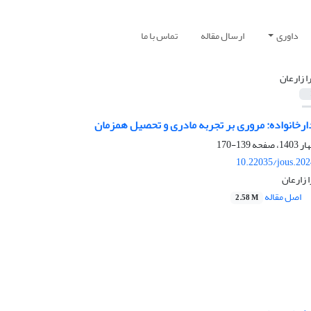
داوری
ارسال مقاله
تماس با ما
ا زارعان
رخانواده: مروری بر تجربه مادری و تحصیل همزمان
139-170
10.22035/jous.20
 زارعان
اصل مقاله
2.58 M