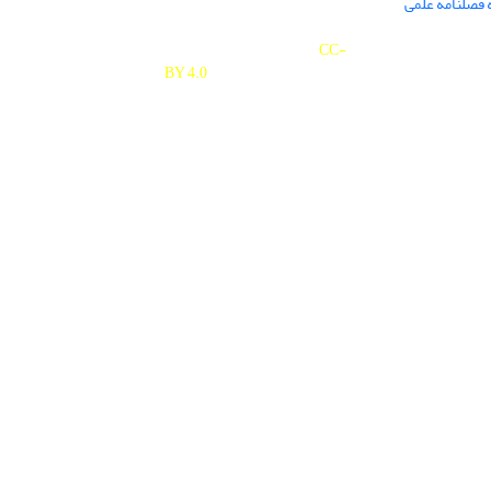
 فصلنامه علمی
Journal of Studies on University is licensed under a
Creative Commons Attribution 4.0 International
CC-
BY 4.0